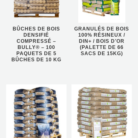
PAQUETS DE 5
SACS DE 15KG)
BÛCHES DE 10 KG
426,36
€
TTC
415,00
€
TTC
BÛCHES DE BOIS
GRANULÉS DE BOIS
DENSIFIÉ
100% RÉSINEUX /
COMPRESSÉ –
DIN+ / BOIS D’OR
AJOUTER AU PANIER
BULLY® – 100
(PALETTE DE 66
AJOUTER AU PANIER
PAQUETS DE 5
SACS DE 15KG)
BÛCHES DE 10 KG
GRANULÉS DE
GRANULÉS DE
BOIS 100%
BOIS 100%
RÉSINEUX / DIN+ /
RÉSINEUX / DIN+ /
ERDA COZY
WOHL UND WARM
PELLETS
(PALETTE DE 66
(PALETTE DE 65
SACS DE 15KG)
SACS DE 15KG)