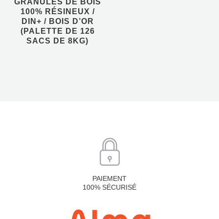
GRANULÉS DE BOIS
100% RÉSINEUX /
DIN+ / BOIS D’OR
AJOUTER AU PANIER
(PALETTE DE 126
SACS DE 8KG)
PAIEMENT
100% SÉCURISÉ