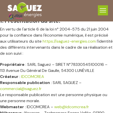
Informations légales
1. Présentation du site.
En vertu de l'article 6 de la loi n° 2004-575 du 21 juin 2004
pour la confiance dans l'économie numérique, il est précisé
aux utilisateurs du site
https://saguez-energies.com
l'identité
des différents intervenants dans le cadre de sa réalisation et
de son suivi :
Propriétaire
: SARL Saguez – SIRET N°78330545100016 –
113 Avenue Du Général De Gaulle, 54300 LUNÉVILLE
Créateur
:
IDCOMCREA
Responsable publication
: SARL SAGUEZ –
commercial@saguez.fr
Le responsable publication est une personne physique ou
une personne morale.
Webmaster
: IDCOMCREA –
web@idcomcrea.fr
Hébergeur
: Nexeren – Technoparc Saone Vallée, 01390