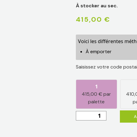
À stocker au sec.
415,00
€
Voici les différentes mét
À emporter
Saisissez votre code posta
1
415,00
€
par
410
palette
p
quantité
A
de
BÛCHES
DE