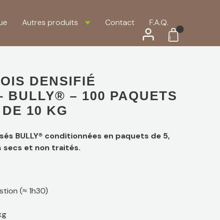
ue
Autres produits
Contact
F.A.Q.
OIS DENSIFIÉ
 BULLY® – 100 PAQUETS
 DE 10 KG
és BULLY® conditionnées en paquets de 5,
 secs et non traités.
tion (≈ 1h30)
kg