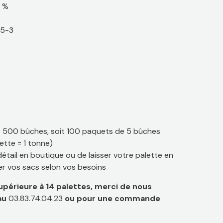
0 %
25-3
de 500 bûches, soit 100 paquets de 5 bûches
lette = 1 tonne)
détail en boutique ou de laisser votre palette en
er vos sacs selon vos besoins
érieure à 14 palettes, merci de nous
au
03.83.74.04.23
ou pour une commande