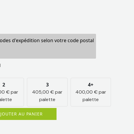
hodes d'expédition selon votre code postal
l
2
3
4+
,00
€
par
405,00
€
par
400,00
€
par
alette
palette
palette
JOUTER AU PANIER