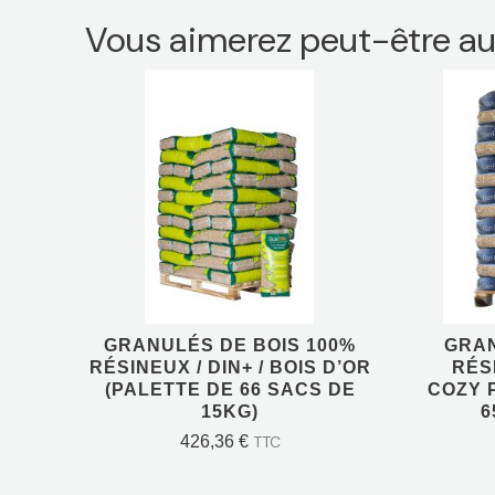
Vous aimerez peut-être au
GRANULÉS DE BOIS 100%
GRAN
RÉSINEUX / DIN+ / BOIS
RÉSI
D’OR (PALETTE DE 66
COZY
SACS DE 15KG)
DE
426,36
€
TTC
GRANULÉS DE BOIS 100%
GRAN
RÉSINEUX / DIN+ / BOIS D’OR
RÉSI
(PALETTE DE 66 SACS DE
COZY 
AJOUTER AU PANIER
15KG)
6
426,36
€
TTC